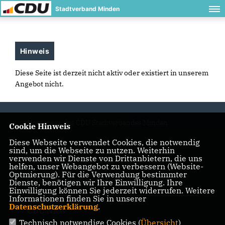
Stadtverband Minden
Hinweis
Diese Seite ist derzeit nicht aktiv oder existiert in unserem
Angebot nicht.
Homepage des CDU Stadtverbandes Minden
Cookie Hinweis
Diese Webseite verwendet Cookies, die notwendig
sind, um die Webseite zu nutzen. Weiterhin
verwenden wir Dienste von Drittanbietern, die uns
IMPRESSUM
DATENSCHUTZ
KONTAKT
helfen, unser Webangebot zu verbessern (Website-
Optmierung). Für die Verwendung bestimmter
CDU Kreisverband Minden-Lübbecke
Dienste, benötigen wir Ihre Einwilligung. Ihre
Einwilligung können Sie jederzeit widerrufen. Weitere
Informationen finden Sie in unserer
Datenschutzerklärung
.
CDU NRW
Technisch notwendige Cookies (
Übersicht
)