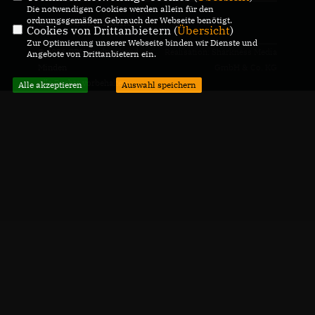
Die notwendigen Cookies werden allein für den
ordnungsgemäßen Gebrauch der Webseite benötigt.
CDU Deutschlands
Cookies von Drittanbietern (
Übersicht
)
Zur Optimierung unserer Webseite binden wir Dienste und
© 2026 CDU Stadtverband
Realisation: Sharkness Media
Angebote von Drittanbietern ein.
Minden
GmbH & Co. KG
Alle Rechte vorbehalten.
Alle akzeptieren
Auswahl speichern