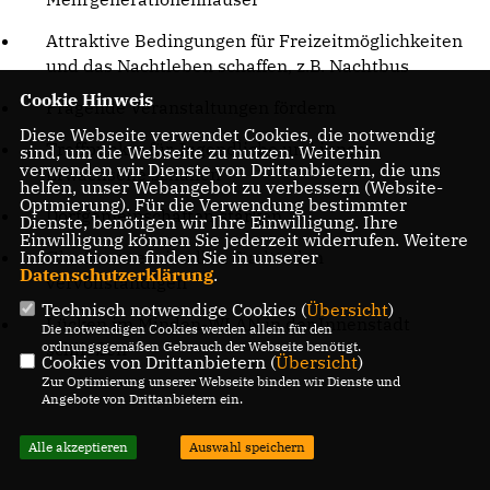
Attraktive Bedingungen für Freizeitmöglichkeiten
und das Nachtleben schaffen, z.B. Nachtbus
Cookie Hinweis
Prägende Veranstaltungen fördern
Diese Webseite verwendet Cookies, die notwendig
Treffpunkte für Jugendliche und junge
sind, um die Webseite zu nutzen. Weiterhin
verwenden wir Dienste von Drittanbietern, die uns
Erwachsene schaffen
helfen, unser Webangebot zu verbessern (Website-
Optmierung). Für die Verwendung bestimmter
Dorfgemeinschaften stärken
Dienste, benötigen wir Ihre Einwilligung. Ihre
Einwilligung können Sie jederzeit widerrufen. Weitere
Informationen finden Sie in unserer
Glasfasernetz in allen Stadtteilen
Datenschutzerklärung
.
vervollständigen
Technisch notwendige Cookies (
Übersicht
)
Lücken im Minden-WLAN in der Innenstadt
Die notwendigen Cookies werden allein für den
ordnungsgemäßen Gebrauch der Webseite benötigt.
schließen
Cookies von Drittanbietern (
Übersicht
)
Zur Optimierung unserer Webseite binden wir Dienste und
Angebote von Drittanbietern ein.
Alle akzeptieren
Auswahl speichern